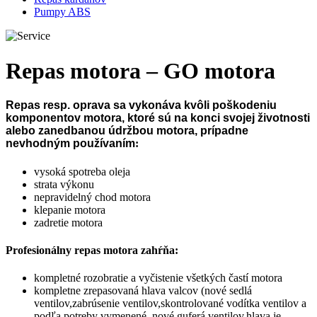
Pumpy ABS
Repas motora – GO motora
Repas resp. oprava sa vykonáva kvôli poškodeniu
komponentov motora, ktoré sú na konci svojej životnosti
alebo zanedbanou údržbou motora, prípadne
nevhodným používaním
:
vysoká spotreba oleja
strata výkonu
nepravidelný chod motora
klepanie motora
zadretie motora
Profesionálny repas motora zahŕňa:
kompletné rozobratie a vyčistenie všetkých častí motora
kompletne zrepasovaná hlava valcov (nové sedlá
ventilov,zabrúsenie ventilov,skontrolované vodítka ventilov a
podľa potreby vymenené, nové guferá ventilov,hlava je