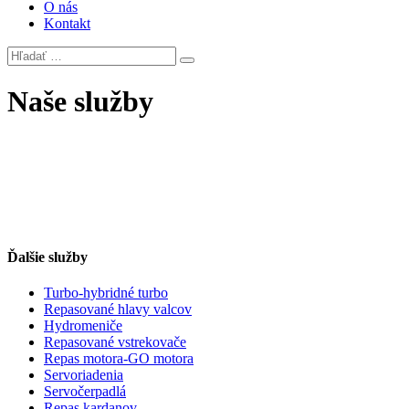
O nás
Kontakt
Naše služby
Ďalšie služby
Turbo-hybridné turbo
Repasované hlavy valcov
Hydromeniče
Repasované vstrekovače
Repas motora-GO motora
Servoriadenia
Servočerpadlá
Repas kardanov