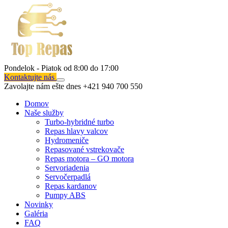
Pondelok - Piatok od 8:00 do 17:00
Kontaktujte nás
Zavolajte nám ešte dnes
+421 940 700 550
Domov
Naše služby
Turbo-hybridné turbo
Repas hlavy valcov
Hydromeniče
Repasované vstrekovače
Repas motora – GO motora
Servoriadenia
Servočerpadlá
Repas kardanov
Pumpy ABS
Novinky
Galéria
FAQ