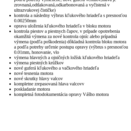
zrovnaná,odtlakovaná,odkarbonovaná a vyčistená v
ultrazvukovej čističke)
kontrola a následny výbrus kľukového hriadeľa s presnosťou
0.00250mm
oprava uloženia kľukového hriadeľa v bloku motora
kontrola piestov a piestnych čapov, v prípade opotrebenia
okamžitá výmena za nové kontrola ojníc alebo prípadná
výmena (podľa poškodenia) dôkladná kontrola bloku motora
a podľa potreby určenie postupu opravy (výbrus s presnosťou
0.01mm, honovanie, vlo
výmena hlavných a ojničných ložísk kľukového hriadeľa
výmena piestných krúžkov
nové guferá kľukového a vačkového hriadeľa
nové tesnenia motora
nové skrutky hlavy valcov
kompletne zrepasovaná hlava valcovv
poskladanie motora
kompletná fotodokumentácia opravy Vášho motora