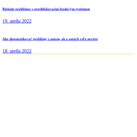
Riešenie problémov s protiblokovacím brzdovým systémom
19. apríla 2022
Ako diagnostikovať problémy s autom, ak o autách veľa neviete
18. apríla 2022