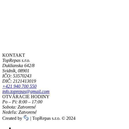
KONTAKT
TopRepas s.r.o.
Duklianska 642/8
Svidník, 08901
IČO: 53570243
DIČ: 2121413019
+421 940 700 550
info.toprepas@gmail.com
OTVÁRACIE HODINY
Po – Pi:
8:00 – 17:00
Sobota:
Zatvorené
Nedeľa:
Zatvorené
Created by
| TopRepas s.r.o.
© 2024