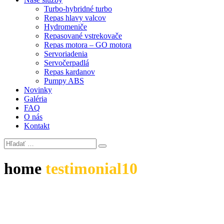
Turbo-hybridné turbo
Repas hlavy valcov
Hydromeniče
Repasované vstrekovače
Repas motora – GO motora
Servoriadenia
Servočerpadlá
Repas kardanov
Pumpy ABS
Novinky
Galéria
FAQ
O nás
Kontakt
home
testimonial10